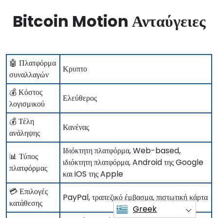
Bitcoin Motion Ανταύγειες
🤖 Πλατφόρμα
Κρυπτο
συναλλαγών
💰 Κόστος
Ελεύθερος
λογισμικού
💰 Τέλη
Κανένας
ανάληψης
Ιδιόκτητη πλατφόρμα, Web-based,
📊 Τύπος
ιδιόκτητη πλατφόρμα, Android της Google
πλατφόρμας
και iOS της Apple
💳 Επιλογές
PayPal, τραπεζικό έμβασμα, πιστωτική κάρτα
κατάθεσης
Greek